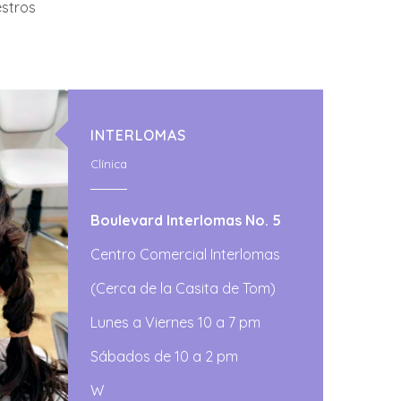
stros
INTERLOMAS
Clínica
Boulevard Interlomas No. 5
Centro Comercial Interlomas
(Cerca de la Casita de Tom)
Lunes a Viernes 10 a 7 pm
Sábados de 10 a 2 pm
W
55.1294.8335