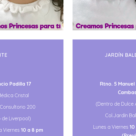
ITE
JARDÍN BAL
cio Padilla 17
Rtno. 5 Manuel
Cambas
Médica Cristal
(Dentro de Dulce
, Consultorio 200
Col.Jardín Ba
 de Liverpool)
Lunes a Viernes
10
a Viernes
10 a 8 pm
(Previ